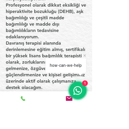
Profesyonel olarak dikkat eksikliği ve
hiperaktivite bozukluğu (DEHB), aşk
bağımlılığı ve çeşitli madde
bağımlılığı ve madde dışı
bağımlılıkların tedavisine
odaklanıyorum.
Davranış terapisi alanında
derinlemesine eğitim almış, sertifikalı
bir yüksek lisans bağımlılık terapisti
olarak, zorluklarınızın üstesinden
how-can-we-help
gelmenize, özgüveninizi
güçlendirmenize ve kişisel gelişiminiz
üzerinde aktif olarak çalışmanıza
1
destek olacağım.
Özellikle aşk bağımlılığı konusunda
danışmanlık ve terapi hizmetleri
sunmakla ilgileniyorum; bu hassas
konu hakkında yoğun araştırmalar
yaparak sağlam bir bilgi birikimi
oluşturdum ve özel bir hizmet