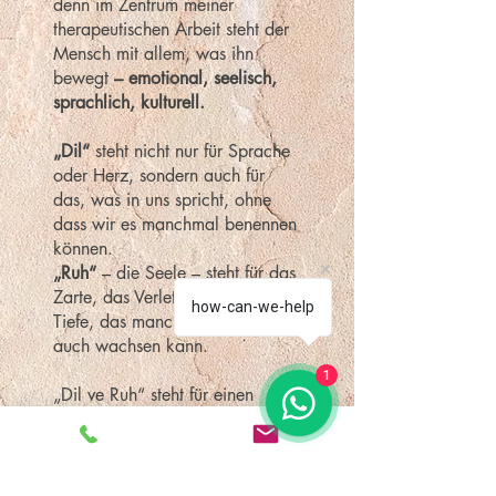
denn im Zentrum meiner
therapeutischen Arbeit steht der
Mensch mit allem, was ihn
bewegt
– emotional, seelisch,
sprachlich, kulturell.
„Dil“
steht nicht nur für Sprache
oder Herz, sondern auch für
das, was in uns spricht, ohne
dass wir es manchmal benennen
können.
„Ruh“
– die Seele – steht für das
Zarte, das Verletzliche, das
how-can-we-help
Tiefe, das manchmal leidet, aber
auch wachsen kann.
1
„Dil ve Ruh“ steht für einen
Raum, in dem Worte wieder
Zugang zur Seele finden – und
die Seele wieder Verbindung
zum eigenen inneren Erleben.