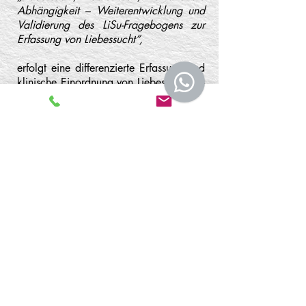
Abhängigkeit – Weiterentwicklung und
Validierung des LiSu-Fragebogens zur
Erfassung von Liebessucht“,
erfolgt eine differenzierte Erfassung und
klinische Einordnung von Liebessucht als
eigenständigem, praxisrelevantem
Phänomen.
Im Zentrum der Arbeit steht die
Weiterentwicklung und psychometrische
Validierung des LiSu-Fragebogens zur
differenzierten Erfassung
liebessuchttypischer Beziehungsmuster,
emotionaler Abhängigkeit und
selbstwertbezogener Dynamiken.