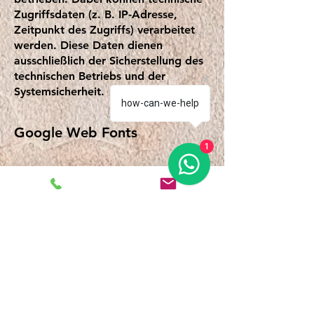
Zugriffsdaten (z. B. IP-Adresse,
Zeitpunkt des Zugriffs) verarbeitet
werden. Diese Daten dienen
ausschließlich der Sicherstellung des
technischen Betriebs und der
Systemsicherheit.
how-can-we-help
Google Web Fonts
1
Zur einheitlichen Darstellung von
Schriftarten nutzt diese Website ggf.
Google Web Fonts. Beim Aufruf
kann eine Verbindung zu Servern von
Google hergestellt werden. Weitere
Informationen finden Sie unter:
https://www.google.com/policies/pri
vacy/